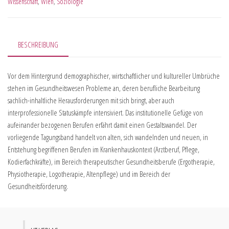
Wissenschaft
,
Wien
,
Soziologie
BESCHREIBUNG
Vor dem Hintergrund demographischer, wirtschaftlicher und kultureller Umbrüche
stehen im Gesundheitswesen Probleme an, deren berufliche Bearbeitung
sachlich-inhaltliche Herausforderungen mit sich bringt, aber auch
interprofessionelle Statuskämpfe intensiviert. Das institutionelle Gefüge von
aufeinander bezogenen Berufen erfährt damit einen Gestaltswandel. Der
vorliegende Tagungsband handelt von alten, sich wandelnden und neuen, in
Entstehung begriffenen Berufen im Krankenhauskontext (Arztberuf, Pflege,
Kodierfachkräfte), im Bereich therapeutischer Gesundheitsberufe (Ergotherapie,
Physiotherapie, Logotherapie, Altenpflege) und im Bereich der
Gesundheitsförderung.