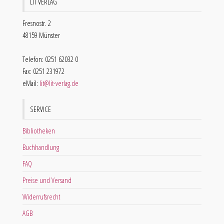
LIT VERLAG
Fresnostr. 2
48159 Münster
Telefon: 0251 62032 0
Fax: 0251 231972
eMail:
lit@lit-verlag.de
SERVICE
Bibliotheken
Buchhandlung
FAQ
Preise und Versand
Widerrufsrecht
AGB