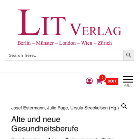
Search Button
Search
for:
0
0,00 €
MENÜ