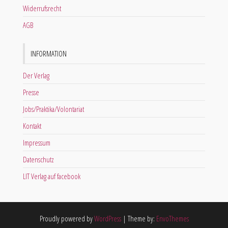
Widerrufsrecht
AGB
INFORMATION
Der Verlag
Presse
Jobs/Praktika/Volontariat
Kontakt
Impressum
Datenschutz
LIT Verlag auf facebook
Proudly powered by
WordPress
|
Theme by:
EnvoThemes