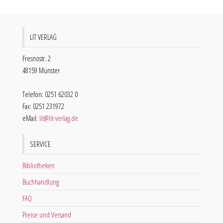
LIT VERLAG
Fresnostr. 2
48159 Münster
Telefon: 0251 62032 0
Fax: 0251 231972
eMail:
lit@lit-verlag.de
SERVICE
Bibliotheken
Buchhandlung
FAQ
Preise und Versand