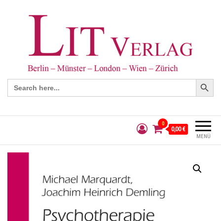
Search Button
Search
for:
0
0,00 €
MENÜ