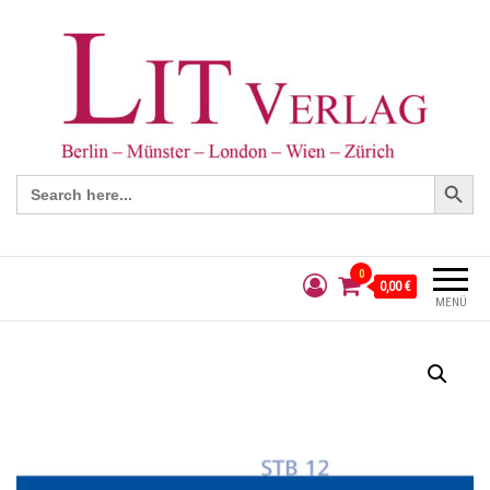
Search Button
Search
for:
0
0,00 €
MENÜ