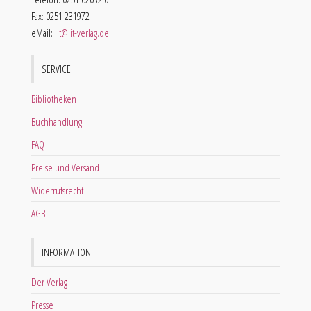
Fax: 0251 231972
eMail:
lit@lit-verlag.de
SERVICE
Bibliotheken
Buchhandlung
FAQ
Preise und Versand
Widerrufsrecht
AGB
INFORMATION
Der Verlag
Presse