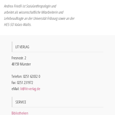
Andrea Friedli ist Sozialanthropologin und
arbeitet als wissenschaftliche Mitarbeiterin und
Lehrbeauftragte an der Universität Fribourg sowie an der
HES-SO Valais-Wallis.
LIT VERLAG
Fresnostr. 2
48159 Münster
Telefon: 0251 62032 0
Fax: 0251 231972
eMail:
lit@lit-verlag.de
SERVICE
Bibliotheken