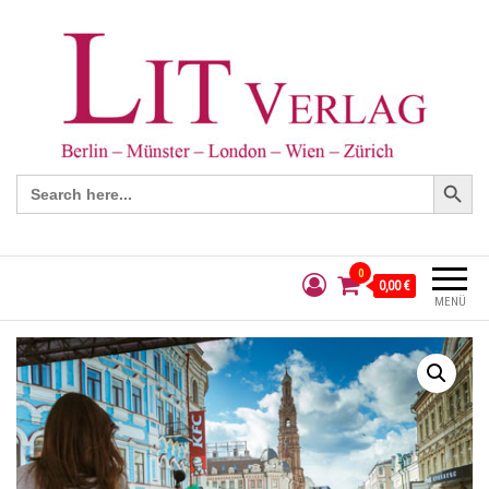
Search Button
Search
for:
0
0,00 €
MENÜ