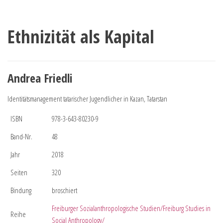
Ethnizität als Kapital
Andrea Friedli
Identitätsmanagement tatarischer Jugendlicher in Kazan, Tatarstan
ISBN
978-3-643-80230-9
Band-Nr.
48
Jahr
2018
Seiten
320
Bindung
broschiert
Freiburger Sozialanthropologische Studien/Freiburg Studies in
Reihe
Social Anthropology/