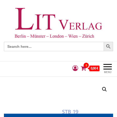
Search Button
Search
for:
0
0,00 €
MENÜ