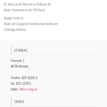
Dr. theol. Jacob Thiessen ist Professor für
Neues Testament an der STH Basel.
Rüdiger Fuchs ist
Pastor der Evangelisch-lutherischen Kirche von
Schleswig-Holstein.
LIT VERLAG
Fresnostr. 2
48159 Münster
Telefon: 0251 62032 0
Fax: 0251 231972
eMail:
lit@lit-verlag.de
SERVICE