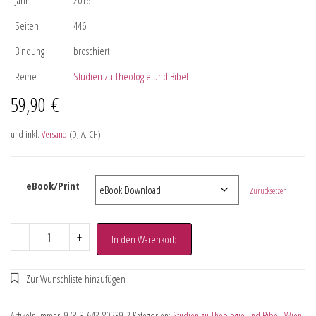
Seiten
446
Bindung
broschiert
Reihe
Studien zu Theologie und Bibel
59,90
€
und inkl.
Versand
(D, A, CH)
eBook/Print
Zurücksetzen
-
+
In den Warenkorb
Artikelnummer:
978-3-643-80239-2
Kategorien:
Studien zu Theologie und Bibel
,
Wien
,