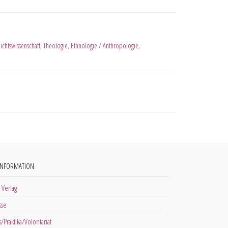
ichtswissenschaft
,
Theologie
,
Ethnologie / Anthropologie
,
INFORMATION
 Verlag
sse
s/Praktika/Volontariat