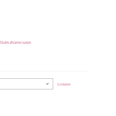
Etudes africaines suisses
Zurücksetzen