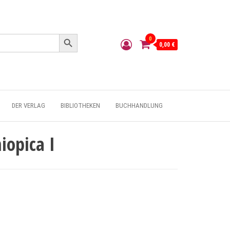
Search Button
0
0,00 €
DER VERLAG
BIBLIOTHEKEN
BUCHHANDLUNG
iopica I