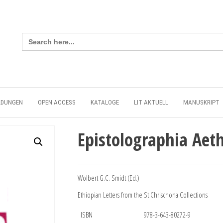
Search
for:
LDUNGEN
OPEN ACCESS
KATALOGE
LIT AKTUELL
MANUSKRIPT
Epistolographia Aeth
Wolbert G.C. Smidt (Ed.)
Ethiopian Letters from the St Chrischona Collections
ISBN
978-3-643-80272-9