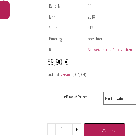
Band-Nr.
14
Jahr
2018
Seiten
312
Bindung
broschiert
Reihe
Schweizerische Afrikastudien – 
59,90
€
und inkl.
Versand
(D, A, CH)
eBook/Print
-
+
In den Warenkorb