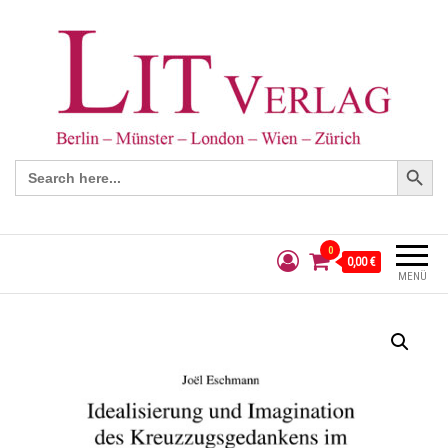
Search Button
Search
for:
0
0,00 €
MENÜ