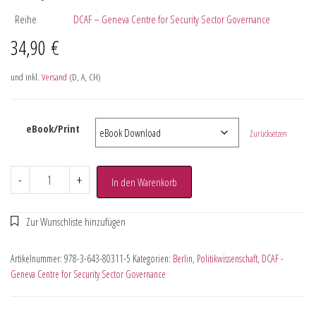
Reihe
DCAF – Geneva Centre for Security Sector Governance
34,90
€
und inkl.
Versand
(D, A, CH)
eBook/Print
Zurücksetzen
-
+
In den Warenkorb
Artikelnummer:
978-3-643-80311-5
Kategorien:
Berlin
,
Politikwissenschaft
,
DCAF -
Geneva Centre for Security Sector Governance