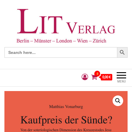
Search Button
Search
for:
0
0,00 €
MENÜ