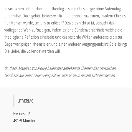
In sämtlichen Lehrbüchern der Theologie ist die Christologie ohne Soteriologie
undenkbar. Doch gehört beides wirklich untrennbar zusammen, insofern Christus
nur Mensch wurde, um uns zu erlösen? Dass dies nicht so ist, versucht das
vorliegende Werk aufzuzeigen, indem es jene Sündenversiertheit, welche die
theologische Reflexion einerseits und das pastorale Wirken andererseits bis zur
Gegenwart prägen, thematisiert und einen anderen Ausgangspunkt ins Spiel bringt:
Die Liebe, die vollendet werden will.
Dr. theol. Matthias Vonarburg beleuchtet altbekannte Themen des christlichen
Glaubens aus einer neuen Perspektive, sodass sie in neuem Licht erscheinen.
LIT VERLAG
Fresnostr. 2
48159 Münster