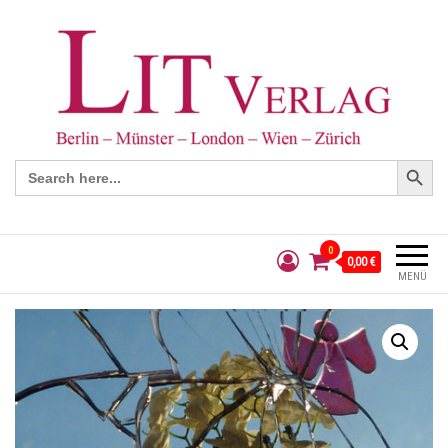
Search Button
Search
for:
0
0,00 €
MENÜ