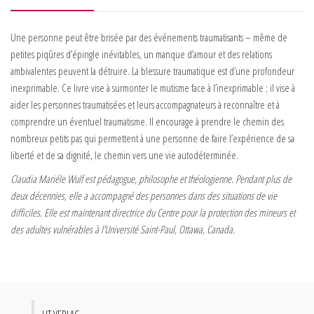
Une personne peut être brisée par des événements traumatisants
–
même de
petites piqûres d’épingle inévitables, un manque d’amour et des relations
ambivalentes peuvent la détruire. La blessure traumatique est d’une profondeur
inexprimable. Ce livre vise à surmonter le mutisme face à l’inexprimable
;
i
l
vise à
aider les personnes traumatisées et leurs accompagnateurs à reconnaître et à
comprendre un éventuel traumatisme. Il encourage à prendre le chemin des
nombreux petits pas qui permettent à une personne de faire l’expérience de sa
liberté et de sa dignité, le chemin vers une vie autodéterminée.
Claudia Mariéle Wulf est pédagogue, philosophe et théologienne. Pendant plus de
deux décennies, elle a accompagné des personnes dans des situations de vie
difficiles. Elle est maintenant directrice du Centre pour la protection des mineurs et
des adultes vulnérables à l’Université Saint-Paul, Ottawa, Canada.