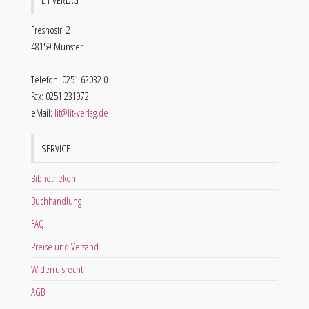
LIT VERLAG
Fresnostr. 2
48159 Münster
Telefon: 0251 62032 0
Fax: 0251 231972
eMail:
lit@lit-verlag.de
SERVICE
Bibliotheken
Buchhandlung
FAQ
Preise und Versand
Widerrufsrecht
AGB