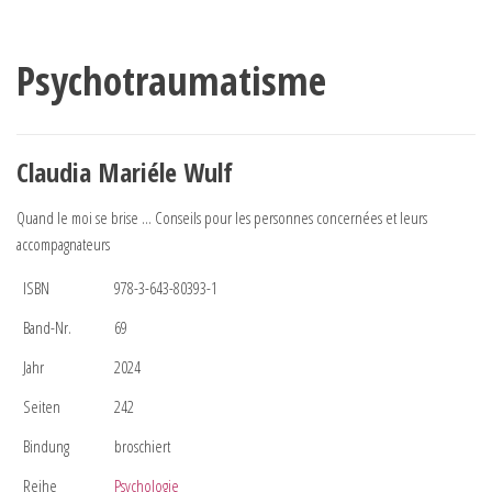
Psychotraumatisme
Claudia Mariéle Wulf
Quand le moi se brise … Conseils pour les personnes concernées et leurs
accompagnateurs
ISBN
978-3-643-80393-1
Band-Nr.
69
Jahr
2024
Seiten
242
Bindung
broschiert
Reihe
Psychologie