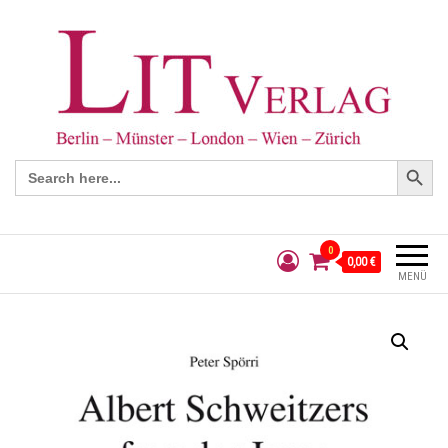
Search Button
Search
for:
0
0,00 €
MENÜ