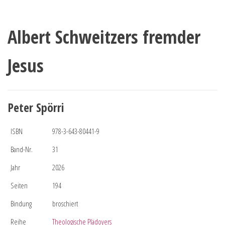
Albert Schweitzers fremder
Jesus
Peter Spörri
ISBN
978-3-643-80441-9
Band-Nr.
31
Jahr
2026
Seiten
194
Bindung
broschiert
Reihe
Theologische Plädoyers