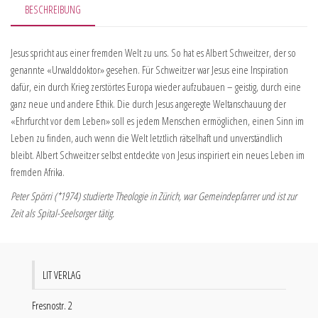
BESCHREIBUNG
Jesus spricht aus einer fremden Welt zu uns. So hat es Albert Schweitzer, der so
genannte «Urwalddoktor» gesehen. Für Schweitzer war Jesus eine Inspiration
dafür, ein durch Krieg zerstörtes Europa wieder aufzubauen – geistig, durch eine
ganz neue und andere Ethik. Die durch Jesus angeregte Weltanschauung der
«Ehrfurcht vor dem Leben» soll es jedem Menschen ermöglichen, einen Sinn im
Leben zu finden, auch wenn die Welt letztlich rätselhaft und unverständlich
bleibt. Albert Schweitzer selbst entdeckte von Jesus inspiriert ein neues Leben im
fremden Afrika.
Peter Spörri (*1974) studierte Theologie in Zürich, war Gemeindepfarrer und ist zur
Zeit als Spital-Seelsorger tätig.
LIT VERLAG
Fresnostr. 2