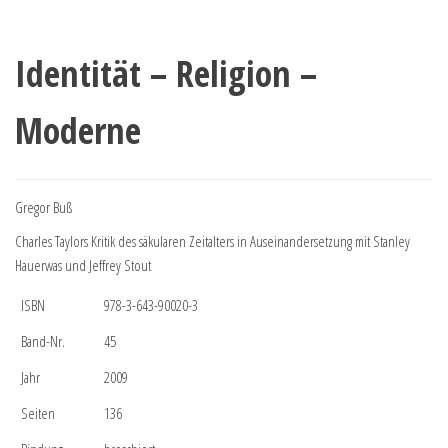
Identität – Religion –
Moderne
Gregor Buß
Charles Taylors Kritik des säkularen Zeitalters in Auseinandersetzung mit Stanley
Hauerwas und Jeffrey Stout
ISBN
978-3-643-90020-3
Band-Nr.
45
Jahr
2009
Seiten
136