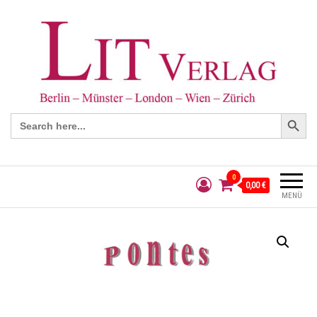
Search Button
Search
for:
0
0,00 €
MENÜ