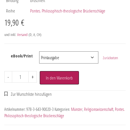
Bindung
broschiert
Reihe
Pontes. Philosophisch-theologische Brückenschläge
19,90
€
und inkl.
Versand
(D, A, CH)
eBook/Print
Zurücksetzen
-
+
In den Warenkorb
Artikelnummer:
978-3-643-90020-3
Kategorien:
Münster
,
Religionswissenschaft
,
Pontes.
Philosophisch-theologische Brückenschläge