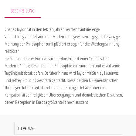
BESCHREIBUNG
Charles Taylor hat in den letzten Jahren vermehrt auf die enge
Verflechtung von Religion und Moderne hingewiesen – gegen die gängige
Meinung der Philosophenzunft plädiert er sogar für die Wiedergewinnung
religiöser
Ressourcen. Dieses Buch versucht Taylors Projekt einer “katholischen
Moderne” in das Gesamt seiner Philosophie einzuordnen und es auf seine
Tragfähigkeit abzuklopfen. Darüber hinaus wird Taylor mit Stanley Hauerwas
und Jeffrey Stout ins Gespräch gebracht. Diese beiden US-amerikanischen
Theologen führen seit Jahrzehnten eine hitzige Debatte über die
Kompatibilität von religiösen Überzeugungen und demokratischen Diskursen,
deren Rezeption in Europa größtenteils noch aussteht.
LIT VERLAG