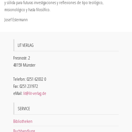
y sólida para futuras investigaciones y reflexiones de tipo teológico,
misionológico y hasta filosófico.
Josef Estermann
LIT VERLAG
Fresnostr. 2
48159 Münster
Telefon: 0251 62032 0
Fax: 0251 231972
eMail:
lit@lit-verlag.de
SERVICE
Bibliotheken
Buchhandlung