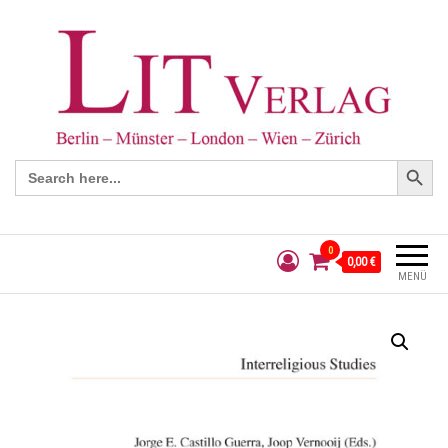
Search Button
Search
for:
0
0,00 €
MENÜ