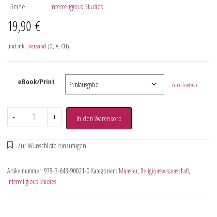
Reihe
Interreligious Studies
19,90
€
und inkl.
Versand
(D, A, CH)
eBook/Print
Zurücksetzen
-
+
In den Warenkorb
Artikelnummer:
978-3-643-90021-0
Kategorien:
Münster
,
Religionswissenschaft
,
Interreligious Studies