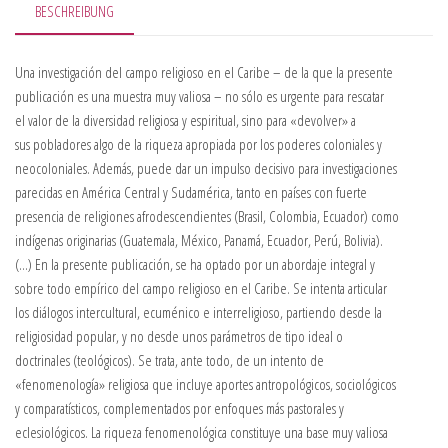
BESCHREIBUNG
Una investigación del campo religioso en el Caribe – de la que la presente
publicación es una muestra muy valiosa – no sólo es urgente para rescatar
el valor de la diversidad religiosa y espiritual, sino para «devolver» a
sus pobladores algo de la riqueza apropiada por los poderes coloniales y
neocoloniales. Además, puede dar un impulso decisivo para investigaciones
parecidas en América Central y Sudamérica, tanto en países con fuerte
presencia de religiones afrodescendientes (Brasil, Colombia, Ecuador) como
indígenas originarias (Guatemala, México, Panamá, Ecuador, Perú, Bolivia).
(…) En la presente publicación, se ha optado por un abordaje integral y
sobre todo empírico del campo religioso en el Caribe. Se intenta articular
los diálogos intercultural, ecuménico e interreligioso, partiendo desde la
religiosidad popular, y no desde unos parámetros de tipo ideal o
doctrinales (teológicos). Se trata, ante todo, de un intento de
«fenomenología» religiosa que incluye aportes antropológicos, sociológicos
y comparatísticos, complementados por enfoques más pastorales y
eclesiológicos. La riqueza fenomenológica constituye una base muy valiosa