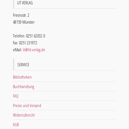
LIT VERLAG
Fresnostr. 2
48159 Münster
Telefon: 0251 62032 0
Fax: 0251 231972
eMail:
lit@lit-verlag.de
SERVICE
Bibliotheken
Buchhandlung
FAQ
Preise und Versand
Widerrufsrecht
AGB