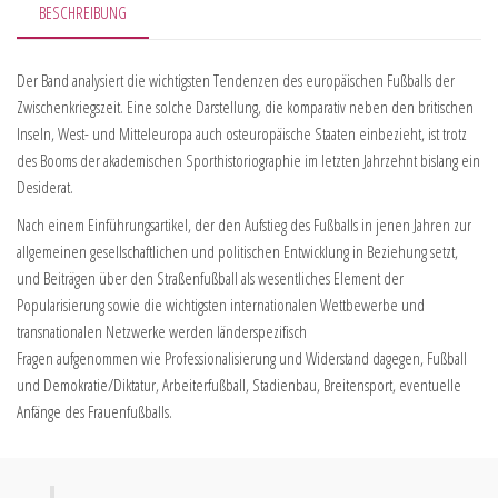
BESCHREIBUNG
Der Band analysiert die wichtigsten Tendenzen des europäischen Fußballs der
Zwischenkriegszeit. Eine solche Darstellung, die komparativ neben den britischen
Inseln, West- und Mitteleuropa auch osteuropäische Staaten einbezieht, ist trotz
des Booms der akademischen Sporthistoriographie im letzten Jahrzehnt bislang ein
Desiderat.
Nach einem Einführungsartikel, der den Aufstieg des Fußballs in jenen Jahren zur
allgemeinen gesellschaftlichen und politischen Entwicklung in Beziehung setzt,
und Beiträgen über den Straßenfußball als wesentliches Element der
Popularisierung sowie die wichtigsten internationalen Wettbewerbe und
transnationalen Netzwerke werden länderspezifisch
Fragen aufgenommen wie Professionalisierung und Widerstand dagegen, Fußball
und Demokratie/Diktatur, Arbeiterfußball, Stadienbau, Breitensport, eventuelle
Anfänge des Frauenfußballs.