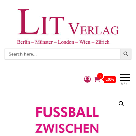
Search Button
Search
for:
0
0,00 €
MENÜ