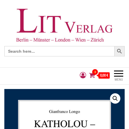
Search Button
Search
for:
0
0,00 €
MENÜ