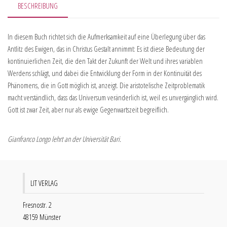
BESCHREIBUNG
In diesem Buch richtet sich die Aufmerksamkeit auf eine Überlegung über das
Antlitz des Ewigen, das in Christus Gestalt annimmt: Es ist diese Bedeutung der
kontinuierlichen Zeit, die den Takt der Zukunft der Welt und ihres variablen
Werdens schlägt, und dabei die Entwicklung der Form in der Kontinuität des
Phänomens, die in Gott möglich ist, anzeigt. Die aristotelische Zeitproblematik
macht verständlich, dass das Universum veränderlich ist, weil es unvergänglich wird.
Gott ist zwar Zeit, aber nur als ewige Gegenwartszeit begreiflich.
Gianfranco Longo lehrt an der Universität Bari.
LIT VERLAG
Fresnostr. 2
48159 Münster