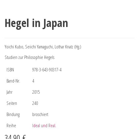
Hegel in Japan
Yoichi Kubo, Seiichi Yamaguchi, Lothar Knatz (Hg.)
Studien zur Philosophie Hegels
ISBN
978-3-643-90317-4
Band-Nr.
4
Jahr
2015
Seiten
240
Bindung
broschiert
Reihe
Ideal und Real.
34,90
€