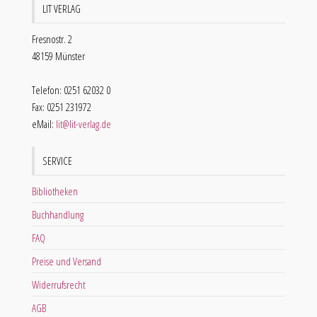
LIT VERLAG
Fresnostr. 2
48159 Münster
Telefon: 0251 62032 0
Fax: 0251 231972
eMail:
lit@lit-verlag.de
SERVICE
Bibliotheken
Buchhandlung
FAQ
Preise und Versand
Widerrufsrecht
AGB