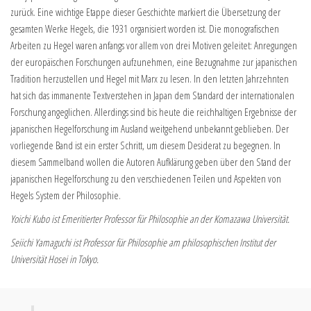
zurück. Eine wichtige Etappe dieser Geschichte markiert die Übersetzung der
gesamten Werke Hegels, die 1931 organisiert worden ist. Die monografischen
Arbeiten zu Hegel waren anfangs vor allem von drei Motiven geleitet: Anregungen
der europäischen Forschungen aufzunehmen, eine Bezugnahme zur japanischen
Tradition herzustellen und Hegel mit Marx zu lesen. In den letzten Jahrzehnten
hat sich das immanente Textverstehen in Japan dem Standard der internationalen
Forschung angeglichen. Allerdings sind bis heute die reichhaltigen Ergebnisse der
japanischen Hegelforschung im Ausland weitgehend unbekannt geblieben. Der
vorliegende Band ist ein erster Schritt, um diesem Desiderat zu begegnen. In
diesem Sammelband wollen die Autoren Aufklärung geben über den Stand der
japanischen Hegelforschung zu den verschiedenen Teilen und Aspekten von
Hegels System der Philosophie.
Yoichi Kubo ist Emeritierter Professor für Philosophie an der Komazawa Universität.
Seiichi Yamaguchi ist Professor für Philosophie am philosophischen Institut der
Universität Hosei in Tokyo.