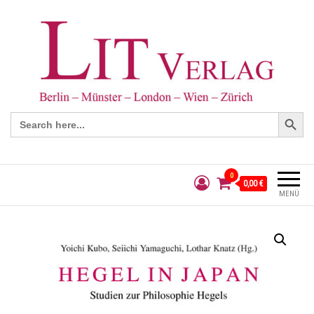
Search Button
Search
for:
0
0,00 €
MENÜ