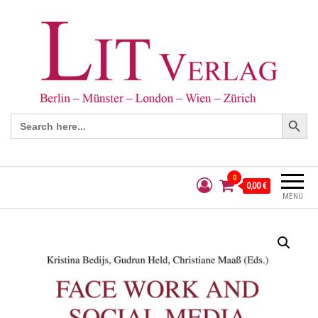
Search Button
Search
for:
0
0,00 €
MENÜ