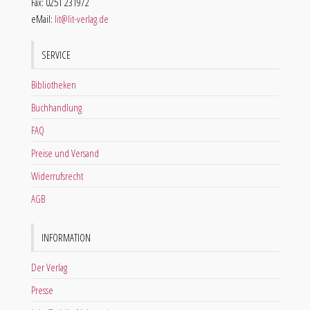
Fax: 0251 231972
eMail:
lit@lit-verlag.de
SERVICE
Bibliotheken
Buchhandlung
FAQ
Preise und Versand
Widerrufsrecht
AGB
INFORMATION
Der Verlag
Presse