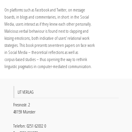
On platforms such as Facebook and Twitter, on message
boards, in blogs and commentaries, in short: in the Social
Media, users interact as if they knew each other personally.
Malicious verbal behaviour is found next to clapping and
kissing emoticons, both indicative of users’ relational work
strategies. This book presents seventeen papers on face work
in Social Media – theoretical reflections as well as
corpus-based studies – thus opening the way to rethink
linguistic pragmatics in computer-mediated communication.
LIT VERLAG
Fresnostr. 2
48159 Münster
Telefon: 0251 62032 0