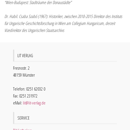
“Wien-Budapest: Stadträume der Donaustädte”
Dr. Habil. Csaba Szabó (1967): Historiker, zwischen 2010-2015 Direktor des Instituts
für Ungarische Geschichtsforschung in Wien am Collegium Hungaricum, derzeit
Vizedirektor des Ungarischen Staatsarchivs
LIT VERLAG
Fresnostr. 2
48159 Münster
Telefon: 0251 62032 0
Fax: 0251 231972
eMail:
lit@lit-verlag.de
SERVICE