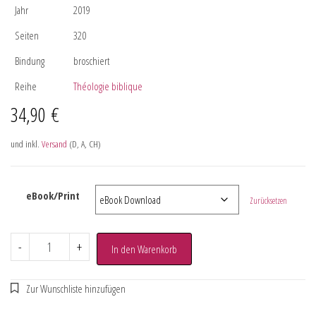
Jahr
2019
Seiten
320
Bindung
broschiert
Reihe
Théologie biblique
34,90
€
und inkl.
Versand
(D, A, CH)
eBook/Print
Zurücksetzen
-
+
In den Warenkorb