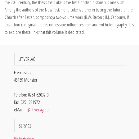
th
the 20
century, the thesis that Luke is the first Christian historian is one such.
Among the authors of the New Testament, Luke is alone in tracing the future of the
Church after Easter, composing a two-volume work (B.W. Bacon ; H.J. Cadbury). If
this action is original, it does not escape influences from ancient historiography. It is
to explore these links that this volume is dedicated.
LIT VERLAG
Fresnostr. 2
48159 Münster
Telefon: 0251 62032 0
Fax: 0251 231972
eMail:
lit@lit-verlag.de
SERVICE