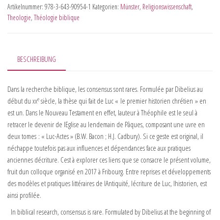
Artikelnummer:
978-3-643-90954-1
Kategorien:
Münster
,
Religionswissenschaft
,
Theologie
,
Théologie biblique
BESCHREIBUNG
Dans la recherche biblique, les consensus sont rares. Formulée par Dibelius au
e
début du xx
siècle, la thèse qui fait de Luc « le premier historien chrétien » en
est un. Dans le Nouveau Testament en effet, lauteur à Théophile est le seul à
retracer le devenir de lEglise au lendemain de Pâques, composant une uvre en
deux tomes : « Luc-Actes » (B.W. Bacon ; H.J. Cadbury). Si ce geste est original, il
néchappe toutefois pas aux influences et dépendances face aux pratiques
anciennes décriture. Cest à explorer ces liens que se consacre le présent volume,
fruit dun colloque organisé en 2017 à Fribourg. Entre reprises et développements
des modèles et pratiques littéraires de lAntiquité, lécriture de Luc, lhistorien, est
ainsi profilée.
In biblical research, consensus is rare. Formulated by Dibelius at the beginning of