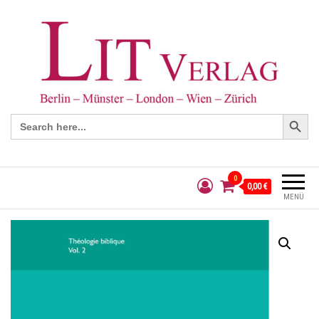
Search Button
Search
for:
0
0,00 €
MENÜ