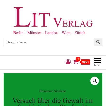
Search Button
Search
for:
0
0,00 €
MENÜ