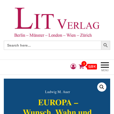
Search Button
Search
for:
0
0,00 €
MENÜ