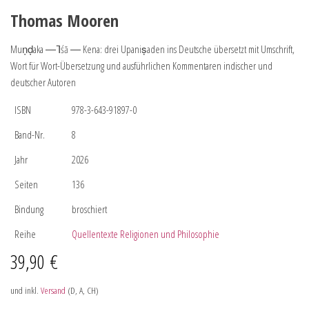
Thomas Mooren
Muṇḍaka ― Ῑśā ― Kena: drei Upaniṣaden ins Deutsche übersetzt mit Umschrift,
Wort für Wort-Übersetzung und ausführlichen Kommentaren indischer und
deutscher Autoren
ISBN
978-3-643-91897-0
Band-Nr.
8
Jahr
2026
Seiten
136
Bindung
broschiert
Reihe
Quellentexte Religionen und Philosophie
39,90
€
und inkl.
Versand
(D, A, CH)