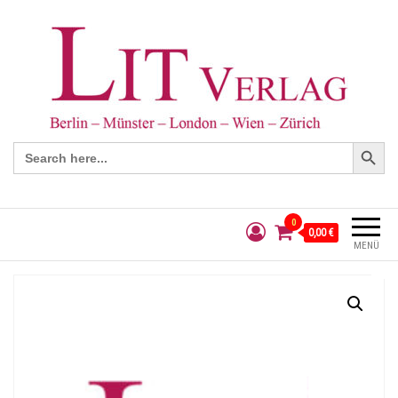
Search Button
Search
for:
0
0,00 €
MENÜ