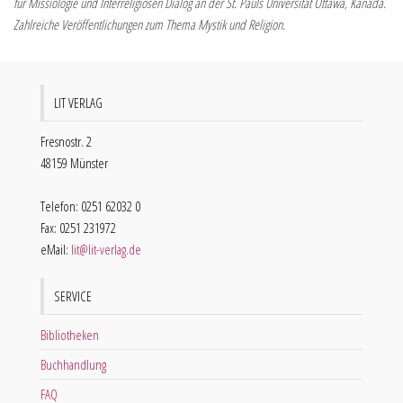
für Missiologie und Interreligiösen Dialog an der St. Pauls Universität Ottawa, Kanada.
Zahlreiche Veröffentlichungen zum Thema Mystik und Religion.
LIT VERLAG
Fresnostr. 2
48159 Münster
Telefon: 0251 62032 0
Fax: 0251 231972
eMail:
lit@lit-verlag.de
SERVICE
Bibliotheken
Buchhandlung
FAQ