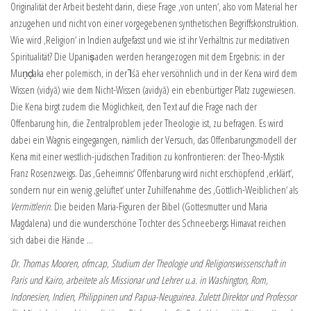
Originalität der Arbeit besteht darin, diese Frage ‚von unten‘, also vom Material her
anzugehen und nicht von einer vorgegebenen synthetischen Begriffskonstruktion.
Wie wird ‚Religion‘ in Indien aufgefasst und wie ist ihr Verhältnis zur meditativen
Spiritualität? Die Upaniṣaden werden herangezogen mit dem Ergebnis: in der
Mu
ṇḍ
a
ka eher polemisch, in der Ῑśā eher versöhnlich und in der Kena wird dem
Wissen (vidyā) wie dem Nicht-Wissen (avidyā) ein ebenbürtiger Platz zugewiesen.
Die Kena birgt zudem die Möglichkeit, den Text auf die Frage nach der
Offenbarung hin, die Zentralproblem jeder Theologie ist, zu befragen. Es wird
dabei ein Wagnis eingegangen, nämlich der Versuch, das Offenbarungsmodell der
Kena mit einer westlich-jüdischen Tradition zu konfrontieren: der Theo-Mystik
Franz Rosenzweigs. Das ‚Geheimnis‘ Offenbarung wird nicht erschöpfend ‚erklärt‘,
sondern nur ein wenig ‚gelüftet‘ unter Zuhilfenahme des ‚Göttlich-Weiblichen‘ als
Vermittlerin
. Die beiden Maria-Figuren der Bibel (Gottesmutter und Maria
Magdalena) und die wunderschöne Tochter des Schneebergs Himavat reichen
sich dabei die Hände …
Dr. Thomas Mooren, ofmcap, Studium der Theologie und Religionswissenschaft in
Paris und Kairo, arbeitete als Missionar und Lehrer u.a. in Washington, Rom,
Indonesien, Indien, Philippinen und Papua-Neuguinea. Zuletzt Direktor und Professor