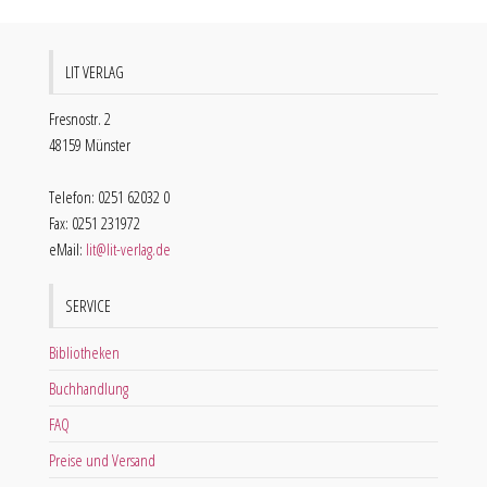
LIT VERLAG
Fresnostr. 2
48159 Münster
Telefon: 0251 62032 0
Fax: 0251 231972
eMail:
lit@lit-verlag.de
SERVICE
Bibliotheken
Buchhandlung
FAQ
Preise und Versand