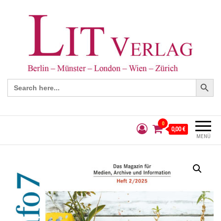
Search Button
Search
for:
0
0,00 €
MENÜ