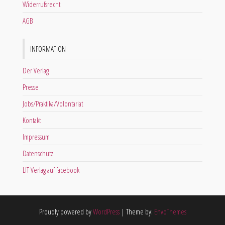
Widerrufsrecht
AGB
INFORMATION
Der Verlag
Presse
Jobs/Praktika/Volontariat
Kontakt
Impressum
Datenschutz
LIT Verlag auf facebook
Proudly powered by
WordPress
|
Theme by:
EnvoThemes