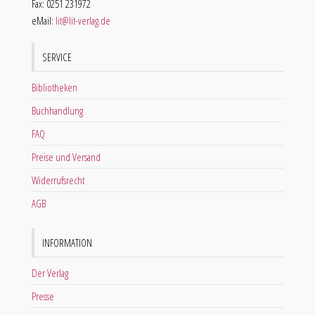
Fax: 0251 231972
eMail:
lit@lit-verlag.de
SERVICE
Bibliotheken
Buchhandlung
FAQ
Preise und Versand
Widerrufsrecht
AGB
INFORMATION
Der Verlag
Presse