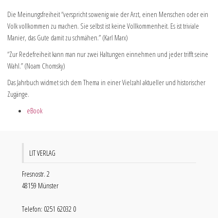
Die Meinungsfreiheit “verspricht sowenig wie der Arzt, einen Menschen oder ein
Volk vollkommen zu machen. Sie selbst ist keine Vollkommenheit. Es ist triviale
Manier, das Gute damit zu schmähen.” (Karl Marx)
“Zur Redefreiheit kann man nur zwei Haltungen einnehmen und jeder trifft seine
Wahl.” (Noam Chomsky)
Das Jahrbuch widmet sich dem Thema in einer Vielzahl aktueller und historischer
Zugänge.
eBook
LIT VERLAG
Fresnostr. 2
48159 Münster
Telefon: 0251 62032 0