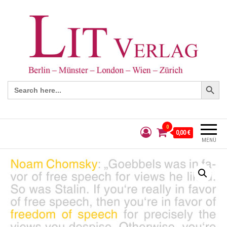
Search Button
Search
for:
0
0,00 €
MENÜ