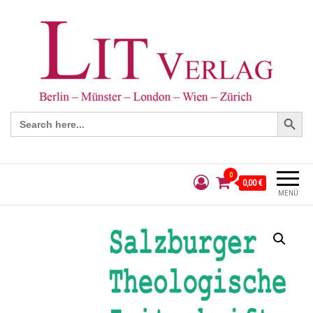
Search Button
Search
for:
0
0,00 €
MENÜ