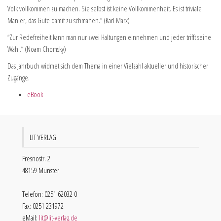
Volk vollkommen zu machen. Sie selbst ist keine Vollkommenheit. Es ist triviale
Manier, das Gute damit zu schmähen.” (Karl Marx)
“Zur Redefreiheit kann man nur zwei Haltungen einnehmen und jeder trifft seine
Wahl.” (Noam Chomsky)
Das Jahrbuch widmet sich dem Thema in einer Vielzahl aktueller und historischer
Zugänge.
eBook
LIT VERLAG
Fresnostr. 2
48159 Münster
Telefon: 0251 62032 0
Fax: 0251 231972
eMail:
lit@lit-verlag.de