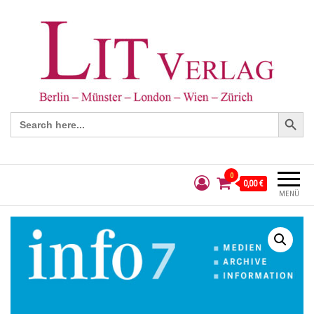
Search Button
Search
for:
0
0,00 €
MENÜ