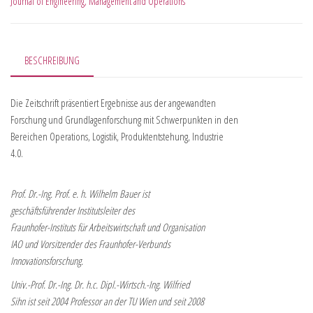
Journal of Engineering, Management and Operations
BESCHREIBUNG
Die Zeitschrift präsentiert Ergebnisse aus der angewandten
Forschung und Grundlagenforschung mit Schwerpunkten in den
Bereichen Operations, Logistik, Produktentstehung, Industrie
4.0.
Prof. Dr.-Ing. Prof. e. h. Wilhelm Bauer ist
geschäftsführender Institutsleiter des
Fraunhofer-Instituts für Arbeitswirtschaft und Organisation
IAO und Vorsitzender des Fraunhofer-Verbunds
Innovationsforschung.
Univ.-Prof. Dr.-Ing. Dr. h.c. Dipl.-Wirtsch.-Ing. Wilfried
Sihn ist seit 2004 Professor an der TU Wien und seit 2008