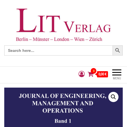
Search Button
Search
for:
0
0,00 €
MENÜ