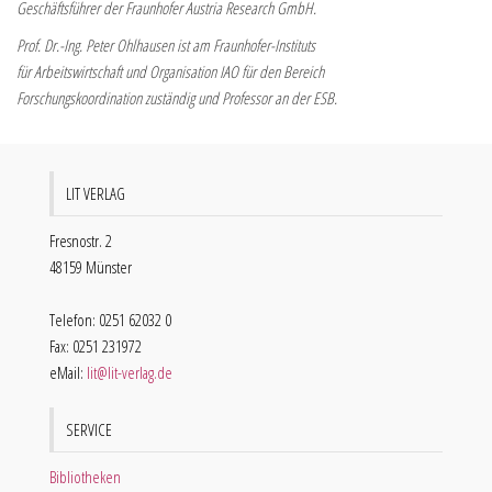
Geschäftsführer der Fraunhofer Austria Research GmbH.
Prof. Dr.-Ing. Peter Ohlhausen ist am Fraunhofer-Instituts
für Arbeitswirtschaft und Organisation IAO für den Bereich
Forschungskoordination zuständig und Professor an der ESB.
LIT VERLAG
Fresnostr. 2
48159 Münster
Telefon: 0251 62032 0
Fax: 0251 231972
eMail:
lit@lit-verlag.de
SERVICE
Bibliotheken