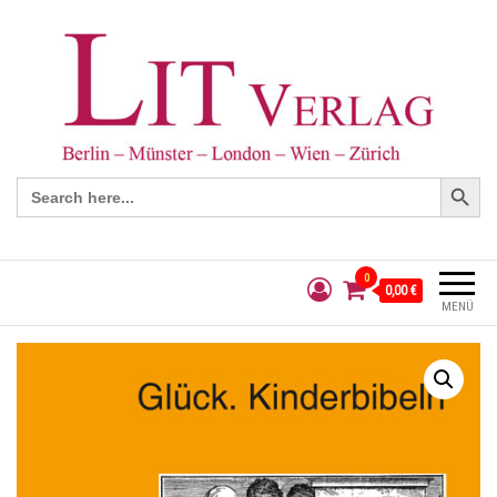
Search Button
Search
for:
0
0,00 €
MENÜ