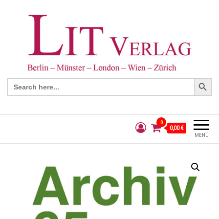
Search Button
Search
for:
0
0,00 €
MENÜ