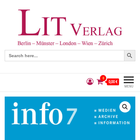
Search Button
Search
for:
0
0,00 €
MENÜ