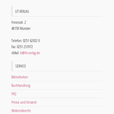
LIT VERLAG
Fresnostr. 2
48159 Münster
Telefon: 0251 62032 0
Fax: 0251 231972
eMail:
lit@lit-verlag.de
SERVICE
Bibliotheken
Buchhandlung
FAQ
Preise und Versand
Widerrufsrecht