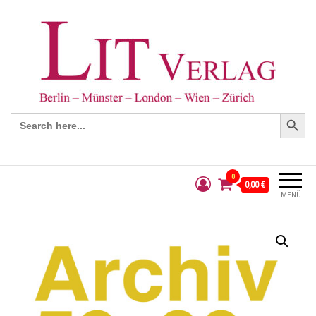
Search Button
Search
for:
0
0,00 €
MENÜ