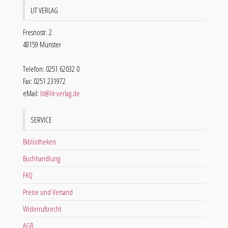
LIT VERLAG
Fresnostr. 2
48159 Münster
Telefon: 0251 62032 0
Fax: 0251 231972
eMail:
lit@lit-verlag.de
SERVICE
Bibliotheken
Buchhandlung
FAQ
Preise und Versand
Widerrufsrecht
AGB