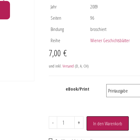
Jahr
2009
Seiten
96
Bindung
broschiert
Reihe
Wiener Geschichtsblätter
7,00
€
und inkl.
Versand
(D, A, CH)
eBook/Print
-
+
In den Warenkorb