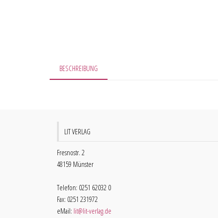
BESCHREIBUNG
LIT VERLAG
Fresnostr. 2
48159 Münster
Telefon: 0251 62032 0
Fax: 0251 231972
eMail:
lit@lit-verlag.de