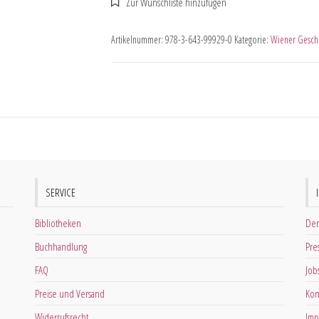
Artikelnummer:
978-3-643-99929-0
Kategorie:
Wiener Geschi
SERVICE
Bibliotheken
Der
Buchhandlung
Pre
FAQ
Job
Preise und Versand
Kon
Widerrufsrecht
Imp