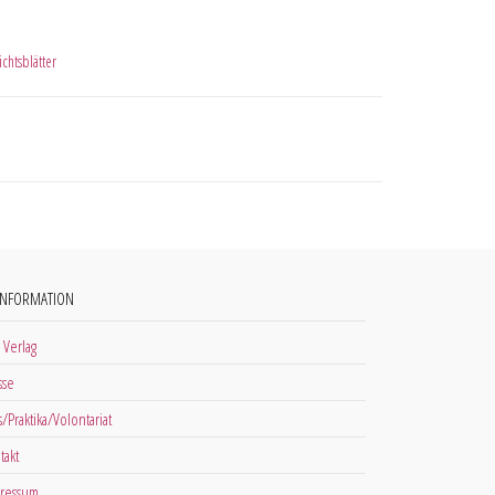
chtsblätter
INFORMATION
 Verlag
sse
s/Praktika/Volontariat
takt
ressum