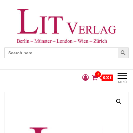
Search Button
Search
for:
0
0,00 €
MENÜ