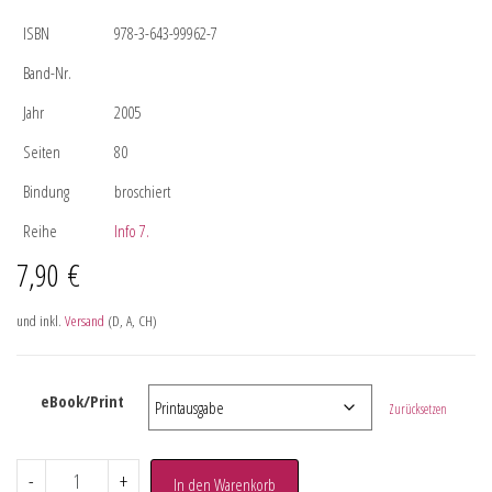
ISBN
978-3-643-99962-7
Band-Nr.
Jahr
2005
Seiten
80
Bindung
broschiert
Reihe
Info 7.
7,90
€
und inkl.
Versand
(D, A, CH)
eBook/Print
Zurücksetzen
-
+
In den Warenkorb