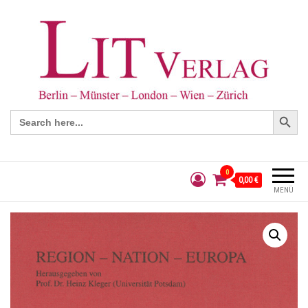
Search Button
Search
for:
0
0,00 €
MENÜ