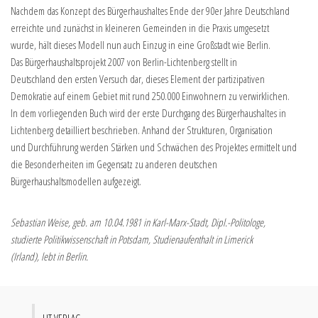
Nachdem das Konzept des Bürgerhaushaltes Ende der 90er Jahre Deutschland
erreichte und zunächst in kleineren Gemeinden in die Praxis umgesetzt
wurde, hält dieses Modell nun auch Einzug in eine Großstadt wie Berlin.
Das Bürgerhaushaltsprojekt 2007 von Berlin-Lichtenberg stellt in
Deutschland den ersten Versuch dar, dieses Element der partizipativen
Demokratie auf einem Gebiet mit rund 250.000 Einwohnern zu verwirklichen.
In dem vorliegenden Buch wird der erste Durchgang des Bürgerhaushaltes in
Lichtenberg detailliert beschrieben. Anhand der Strukturen, Organisation
und Durchführung werden Stärken und Schwächen des Projektes ermittelt und
die Besonderheiten im Gegensatz zu anderen deutschen
Bürgerhaushaltsmodellen aufgezeigt.
Sebastian Weise, geb. am 10.04.1981 in Karl-Marx-Stadt, Dipl.-Politologe,
studierte Politikwissenschaft in Potsdam, Studienaufenthalt in Limerick
(Irland), lebt in Berlin.