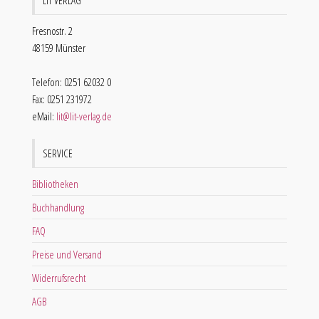
LIT VERLAG
Fresnostr. 2
48159 Münster
Telefon: 0251 62032 0
Fax: 0251 231972
eMail:
lit@lit-verlag.de
SERVICE
Bibliotheken
Buchhandlung
FAQ
Preise und Versand
Widerrufsrecht
AGB