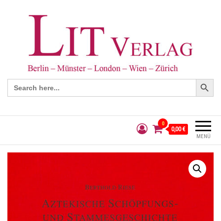
Search Button
Search
for:
0
0,00 €
MENÜ