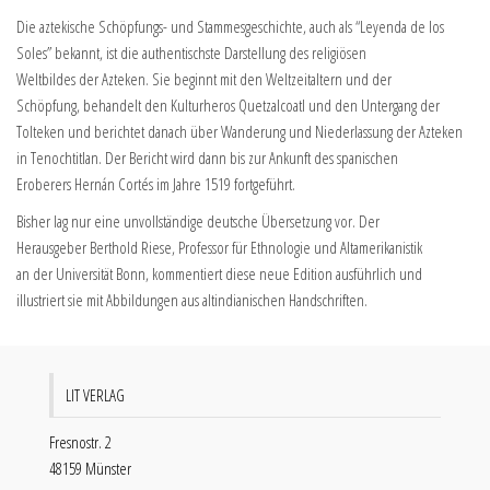
Die aztekische Schöpfungs- und Stammesgeschichte, auch als “Leyenda de los
Soles” bekannt, ist die authentischste Darstellung des religiösen
Weltbildes der Azteken. Sie beginnt mit den Weltzeitaltern und der
Schöpfung, behandelt den Kulturheros Quetzalcoatl und den Untergang der
Tolteken und berichtet danach über Wanderung und Niederlassung der Azteken
in Tenochtitlan. Der Bericht wird dann bis zur Ankunft des spanischen
Eroberers Hernán Cortés im Jahre 1519 fortgeführt.
Bisher lag nur eine unvollständige deutsche Übersetzung vor. Der
Herausgeber Berthold Riese, Professor für Ethnologie und Altamerikanistik
an der Universität Bonn, kommentiert diese neue Edition ausführlich und
illustriert sie mit Abbildungen aus altindianischen Handschriften.
LIT VERLAG
Fresnostr. 2
48159 Münster