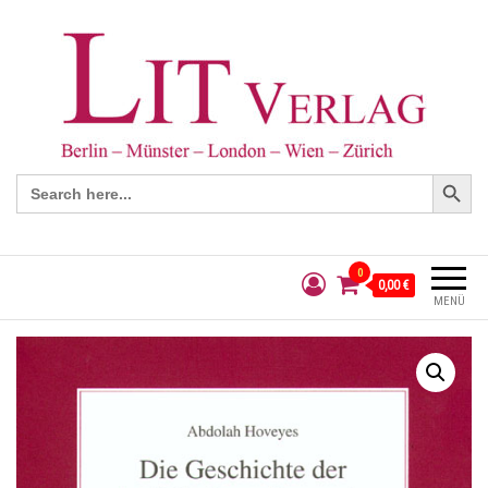
Search Button
Search
for:
0
0,00 €
MENÜ