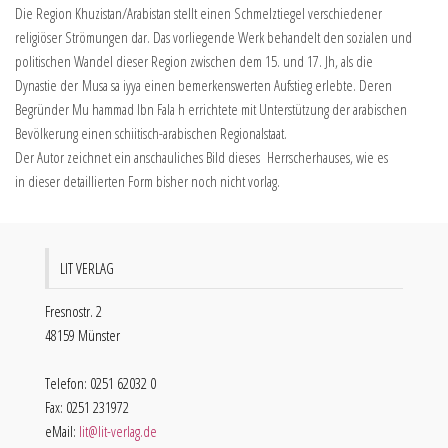
Die Region Khuzistan/Arabistan stellt einen Schmelztiegel verschiedener
religiöser Strömungen dar. Das vorliegende Werk behandelt den sozialen und
politischen Wandel dieser Region zwischen dem 15. und 17. Jh, als die
Dynastie der Musa sa iyya einen bemerkenswerten Aufstieg erlebte. Deren
Begründer Mu hammad Ibn Fala h errichtete mit Unterstützung der arabischen
Bevölkerung einen schiitisch-arabischen Regionalstaat.
Der Autor zeichnet ein anschauliches Bild dieses Herrscherhauses, wie es
in dieser detaillierten Form bisher noch nicht vorlag.
LIT VERLAG
Fresnostr. 2
48159 Münster
Telefon: 0251 62032 0
Fax: 0251 231972
eMail:
lit@lit-verlag.de