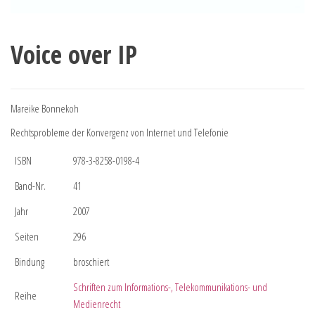
Voice over IP
Mareike Bonnekoh
Rechtsprobleme der Konvergenz von Internet und Telefonie
ISBN
978-3-8258-0198-4
Band-Nr.
41
Jahr
2007
Seiten
296
Bindung
broschiert
Schriften zum Informations-, Telekommunikations- und
Reihe
Medienrecht