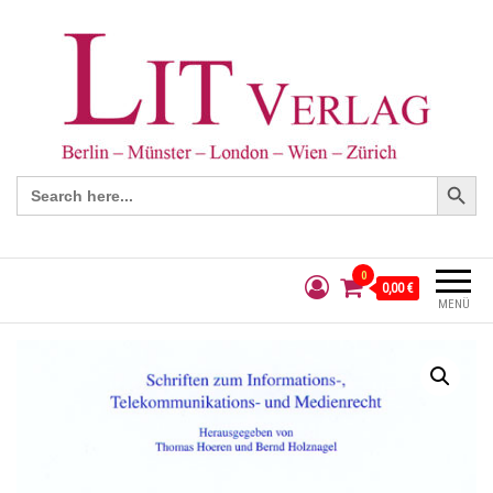
Search Button
Search
for:
0
0,00 €
MENÜ