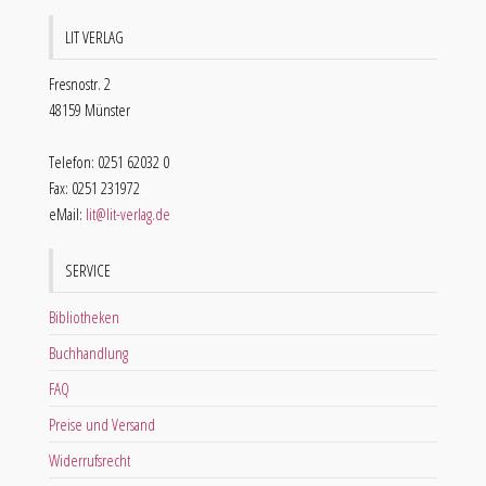
LIT VERLAG
Fresnostr. 2
48159 Münster
Telefon: 0251 62032 0
Fax: 0251 231972
eMail:
lit@lit-verlag.de
SERVICE
Bibliotheken
Buchhandlung
FAQ
Preise und Versand
Widerrufsrecht