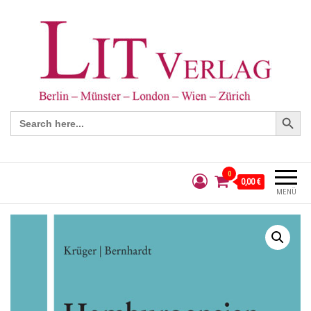
Search Button
Search
for:
0
0,00 €
MENÜ