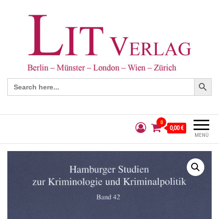
Search Button
Search
for:
0
0,00 €
MENÜ