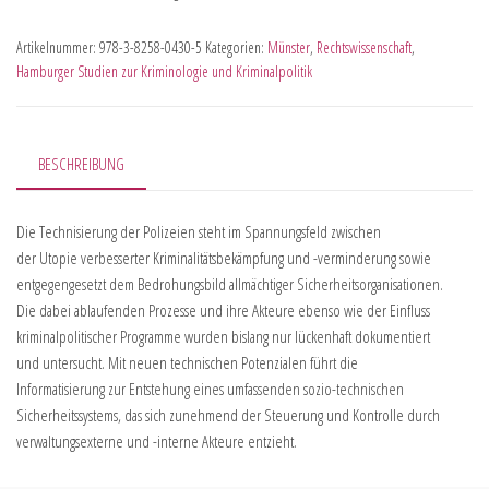
Artikelnummer:
978-3-8258-0430-5
Kategorien:
Münster
,
Rechtswissenschaft
,
Hamburger Studien zur Kriminologie und Kriminalpolitik
BESCHREIBUNG
Die Technisierung der Polizeien steht im Spannungsfeld zwischen
der Utopie verbesserter Kriminalitätsbekämpfung und -verminderung sowie
entgegengesetzt dem Bedrohungsbild allmächtiger Sicherheitsorganisationen.
Die dabei ablaufenden Prozesse und ihre Akteure ebenso wie der Einfluss
kriminalpolitischer Programme wurden bislang nur lückenhaft dokumentiert
und untersucht. Mit neuen technischen Potenzialen führt die
Informatisierung zur Entstehung eines umfassenden sozio-technischen
Sicherheitssystems, das sich zunehmend der Steuerung und Kontrolle durch
verwaltungsexterne und -interne Akteure entzieht.