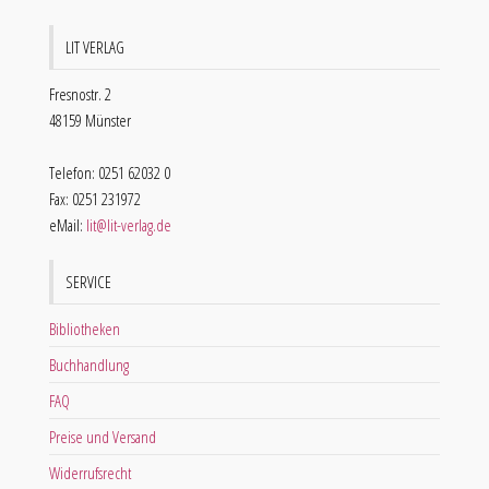
LIT VERLAG
Fresnostr. 2
48159 Münster
Telefon: 0251 62032 0
Fax: 0251 231972
eMail:
lit@lit-verlag.de
SERVICE
Bibliotheken
Buchhandlung
FAQ
Preise und Versand
Widerrufsrecht