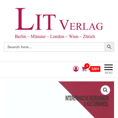
Search Button
Search
for:
0
0,00 €
MENÜ