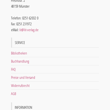
Fresnostr. 2
48159 Münster
Telefon: 0251 62032 0
Fax: 0251 231972
eMail:
lit@lit-verlag.de
SERVICE
Bibliotheken
Buchhandlung
FAQ
Preise und Versand
Widerrufsrecht
AGB
INFORMATION