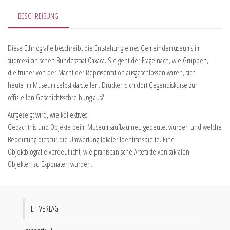
BESCHREIBUNG
Diese Ethnografie beschreibt die Entstehung eines Gemeindemuseums im
südmexikanischen Bundesstaat Oaxaca. Sie geht der Frage nach, wie Gruppen,
die früher von der Macht der Repräsentation ausgeschlossen waren, sich
heute im Museum selbst darstellen. Drücken sich dort Gegendiskurse zur
offiziellen Geschichtsschreibung aus?
Aufgezeigt wird, wie kollektives
Gedächtnis und Objekte beim Museumsaufbau neu gedeutet wurden und welche
Bedeutung dies für die Umwertung lokaler Identität spielte. Eine
Objektbiografie verdeutlicht, wie prähispanische Artefakte von sakralen
Objekten zu Exponaten wurden.
LIT VERLAG