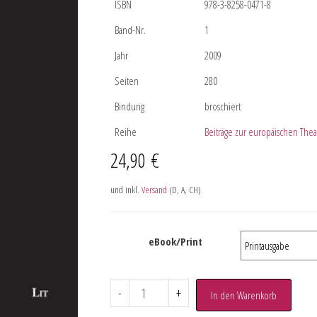
ISBN
978-3-8258-0471-8
Band-Nr.
1
Jahr
2009
Seiten
280
Bindung
broschiert
Reihe
Beiträge zur europäischen Thea
24,90
€
und inkl.
Versand
(D, A, CH)
eBook/Print
-
+
In den Warenkorb