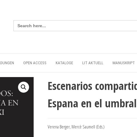
Search
for:
LDUNGEN
OPEN ACCESS
KATALOGE
LIT AKTUELL
MANUSKRIPT
Escenarios compartid
Espana en el umbral 
Verena Berger, Mercè Saumell (Eds.)