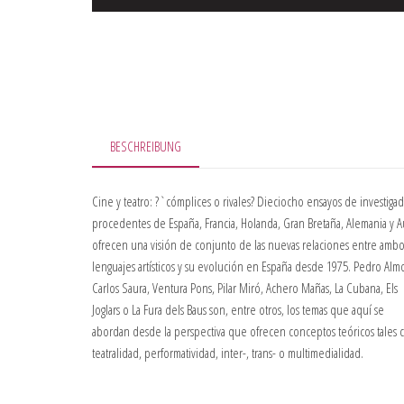
BESCHREIBUNG
Cine y teatro: ?`cómplices o rivales? Dieciocho ensayos de investiga
procedentes de España, Francia, Holanda, Gran Bretaña, Alemania y Au
ofrecen una visión de conjunto de las nuevas relaciones entre ambo
lenguajes artísticos y su evolución en España desde 1975. Pedro Alm
Carlos Saura, Ventura Pons, Pilar Miró, Achero Mañas, La Cubana, Els
Joglars o La Fura dels Baus son, entre otros, los temas que aquí se
abordan desde la perspectiva que ofrecen conceptos teóricos tales
teatralidad, performatividad, inter-, trans- o multimedialidad.