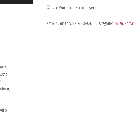
Artikelnummer:
978-3-8258-0471-8
Kategorien:
Wien
,
Romani
dores
stria
s
odóvar,
 como