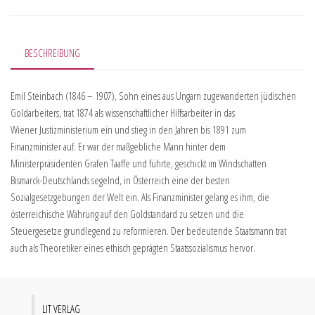
BESCHREIBUNG
Emil Steinbach (1846 – 1907), Sohn eines aus Ungarn zugewanderten jüdischen
Goldarbeiters, trat 1874 als wissenschaftlicher Hilfsarbeiter in das
Wiener Justizministerium ein und stieg in den Jahren bis 1891 zum
Finanzminister auf. Er war der maßgebliche Mann hinter dem
Ministerpräsidenten Grafen Taaffe und führte, geschickt im Windschatten
Bismarck-Deutschlands segelnd, in Österreich eine der besten
Sozialgesetzgebungen der Welt ein. Als Finanzminister gelang es ihm, die
österreichische Währung auf den Goldstandard zu setzen und die
Steuergesetze grundlegend zu reformieren. Der bedeutende Staatsmann trat
auch als Theoretiker eines ethisch geprägten Staatssozialismus hervor.
LIT VERLAG