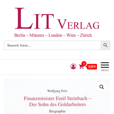
Search Button
Search
for:
0
0,00 €
MENÜ