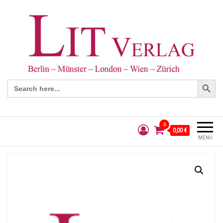
Search Button
Search
for:
0
0,00 €
MENÜ