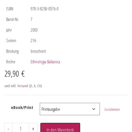
ISBN
978-3-8258-0576-0
Band-Nr.
7
Jahr
2003
Seiten
216
Bindung
broschiert
Reihe
Ethnologia Balkanica
29,90
€
und inkl.
Versand
(D, A, CH)
eBook/Print
Zurücksetzen
-
+
In den Warenkorb