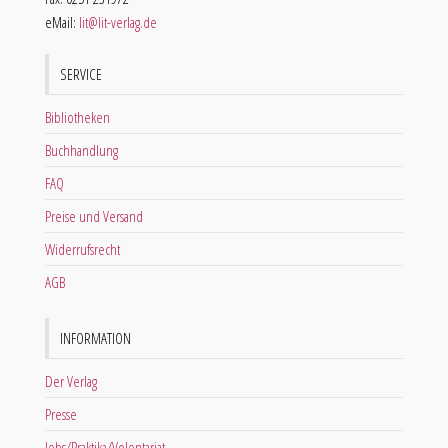
eMail:
lit@lit-verlag.de
SERVICE
Bibliotheken
Buchhandlung
FAQ
Preise und Versand
Widerrufsrecht
AGB
INFORMATION
Der Verlag
Presse
Jobs/Praktika/Volontariat