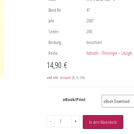
Band-Nr.
47
Jahr
2007
Seiten
200
Bindung
broschiert
Reihe
Ästhetik – Theologie – Liturgik
14,90
€
und inkl.
Versand
(D, A, CH)
eBook/Print
-
+
In den Warenkorb