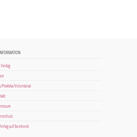
INFORMATION
 Verlag
sse
s/Praktika/Volontariat
takt
ressum
enschutz
 Verlag auf facebook