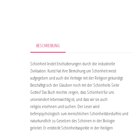
BESCHREIBUNG
Schönheit leidet Erschütterungen durch die industrielle
Zivilisation. Kunst hat ihre Bemühung um Schönheit meist
aufgegeben und auch die Verträge mit der Religion gekündigt.
Beschäftigt sich der Glauben noch mit der Schönheits-Seite
Gottes? Das Buch möchte zeigen, dass Schönheit für uns
unverändert lebenswichtig ist, und dass wir sie auch
religiös ersehnen und suchen. Der Leser wird
tiefenpsychologisch zum menschlichen Schönheitsbedürfnis und
naturkundlich zu Gesetzen des Schönen in der Biologie
geleitet. Er entdeckt Schönheitsaspekte in der Heiligen