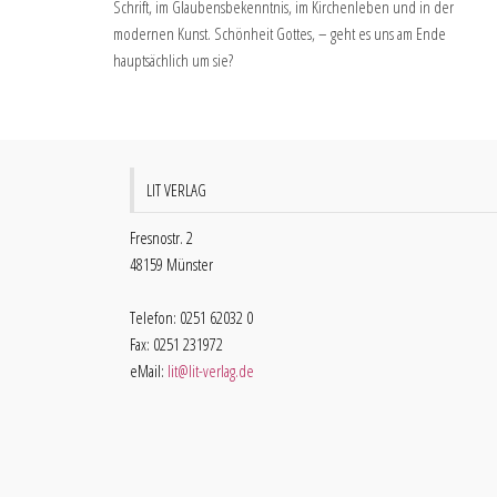
Schrift, im Glaubensbekenntnis, im Kirchenleben und in der
modernen Kunst. Schönheit Gottes, – geht es uns am Ende
hauptsächlich um sie?
LIT VERLAG
Fresnostr. 2
48159 Münster
Telefon: 0251 62032 0
Fax: 0251 231972
eMail:
lit@lit-verlag.de