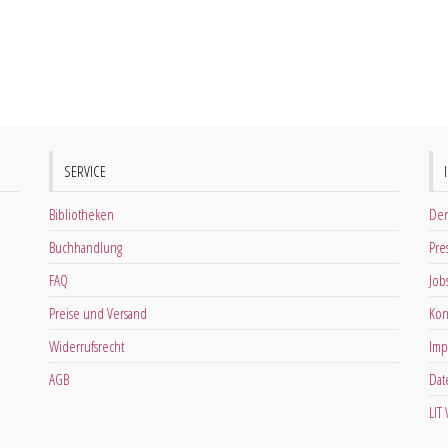
SERVICE
Bibliotheken
Der
Buchhandlung
Pre
FAQ
Job
Preise und Versand
Kon
Widerrufsrecht
Imp
AGB
Dat
LIT