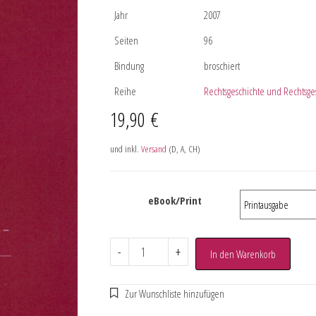
Jahr
2007
Seiten
96
Bindung
broschiert
Reihe
Rechtsgeschichte und Rechtsge
19,90
€
und inkl.
Versand
(D, A, CH)
eBook/Print
-
+
In den Warenkorb