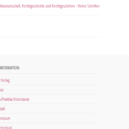
htswissenschaft
,
Rechtsgeschichte und Rechtsgeschehen - Kleine Schriften
INFORMATION
 Verlag
sse
s/Praktika/Volontariat
takt
ressum
enschutz