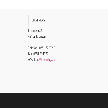
LIT VERLAG
Fresnostr. 2
48159 Münster
Telefon: 0251 62032 0
Fax: 0251 231972
eMail:
lit@lit-verlag.de