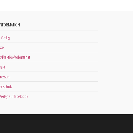
INFORMATION
 Verlag
sse
s/Praktika/Volontariat
takt
ressum
enschutz
 Verlag auf facebook