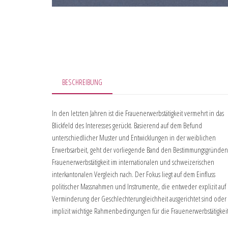
BESCHREIBUNG
In den letzten Jahren ist die Frauenerwerbstätigkeit vermehrt in das
Blickfeld des Interesses gerückt. Basierend auf dem Befund
unterschiedlicher Muster und Entwicklungen in der weiblichen
Erwerbsarbeit, geht der vorliegende Band den Bestimmungsgründen
Frauenerwerbstätigkeit im internationalen und schweizerischen
interkantonalen Vergleich nach. Der Fokus liegt auf dem Einfluss
politischer Massnahmen und Instrumente, die entweder explizit auf
Verminderung der Geschlechterungleichheit ausgerichtet sind oder
implizit wichtige Rahmenbedingungen für die Frauenerwerbstätigkeit