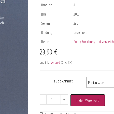
Band-Nr.
4
Jahr
2007
Seiten
296
Bindung
broschiert
Reihe
Policy-Forschung und Vergleic
29,90
€
und inkl.
Versand
(D, A, CH)
eBook/Print
-
+
In den Warenkorb