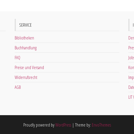
SERVICE
Bibliotheken
Der
Buchhandlung
Pre
FAQ
Job
Preise und Versand
Kon
Widerrufsrecht
Imp
AGB
Dat
LIT
Proudly powered by
WordPress
|
Theme by:
EnvoThemes