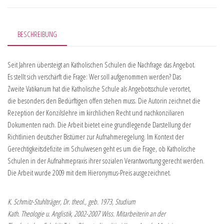
BESCHREIBUNG
Seit Jahren übersteigt an Katholischen Schulen die Nachfrage das Angebot.
Es stellt sich verschärft die Frage: Wer soll aufgenommen werden? Das
Zweite Vatikanum hat die Katholische Schule als Angebotsschule verortet,
die besonders den Bedürftigen offen stehen muss. Die Autorin zeichnet die
Rezeption der Konzilslehre im kirchlichen Recht und nachkonziliaren
Dokumenten nach. Die Arbeit bietet eine grundlegende Darstellung der
Richtlinien deutscher Bistümer zur Aufnahmeregelung. Im Kontext der
Gerechtigkeitsdefizite im Schulwesen geht es um die Frage, ob Katholische
Schulen in der Aufnahmepraxis ihrer sozialen Verantwortung gerecht werden.
Die Arbeit wurde 2009 mit dem Hieronymus-Preis ausgezeichnet.
K. Schmitz-Stuhlträger, Dr. theol., geb. 1973, Studium
Kath. Theologie u. Anglistik, 2002-2007 Wiss. Mitarbeiterin an der