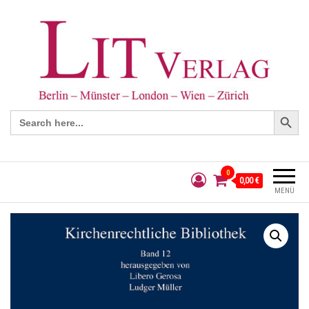
Search Button
Search
for:
0
0,00 €
MENÜ