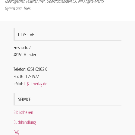
Theologischen Fakultät Trier, Oberstudienrätin i.K. am Angela-Merici
Gymnasium Trier.
LIT VERLAG
Fresnostr. 2
48159 Münster
Telefon: 0251 62032 0
Fax: 0251 231972
eMail:
lit@lit-verlag.de
SERVICE
Bibliotheken
Buchhandlung
FAQ