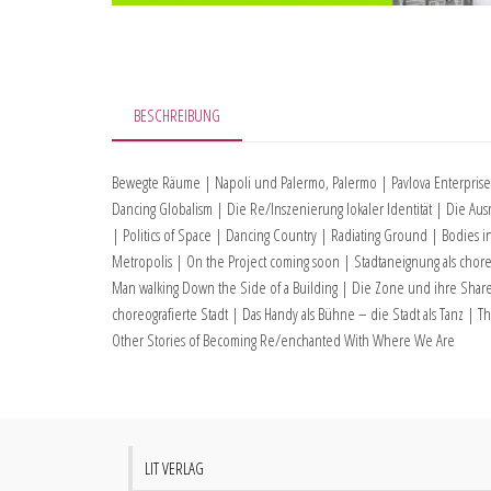
BESCHREIBUNG
Bewegte Räume | Napoli und Palermo, Palermo | Pavlova Enterprise 
Dancing Globalism | Die Re/Inszenierung lokaler Identität | Die Aus
| Politics of Space | Dancing Country | Radiating Ground | Bodies i
Metropolis | On the Project coming soon | Stadtaneignung als choreo
Man walking Down the Side of a Building | Die Zone und ihre Shar
choreografierte Stadt | Das Handy als Bühne – die Stadt als Tanz | T
Other Stories of Becoming Re/enchanted With Where We Are
LIT VERLAG