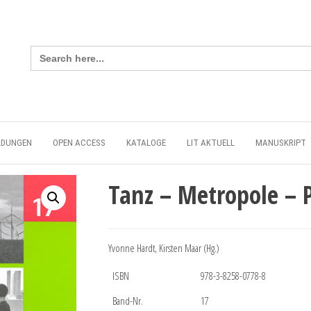
Search
for:
LDUNGEN
OPEN ACCESS
KATALOGE
LIT AKTUELL
MANUSKRIPT
Tanz – Metropole – 
Yvonne Hardt, Kirsten Maar (Hg.)
ISBN
978-3-8258-0778-8
Band-Nr.
17