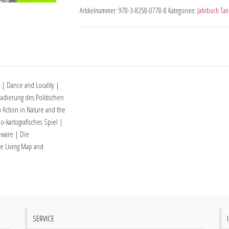
Artikelnummer:
978-3-8258-0778-8
Kategorien:
Jahrbuch Tan
| Dance and Locality |
radierung des Politischen
n Action in Nature and the
-kartografisches Spiel |
eware | Die
he Living Map and
SERVICE