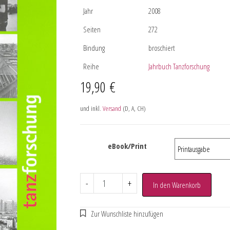
Jahr
2008
Seiten
272
Bindung
broschiert
Reihe
Jahrbuch Tanzforschung
19,90
€
und inkl.
Versand
(D, A, CH)
eBook/Print
-
+
In den Warenkorb