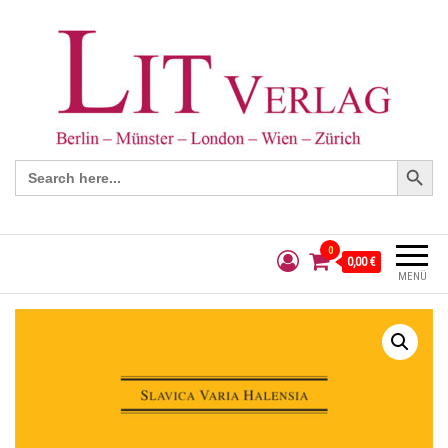
Search Button
Search
for:
0
0,00 €
MENÜ