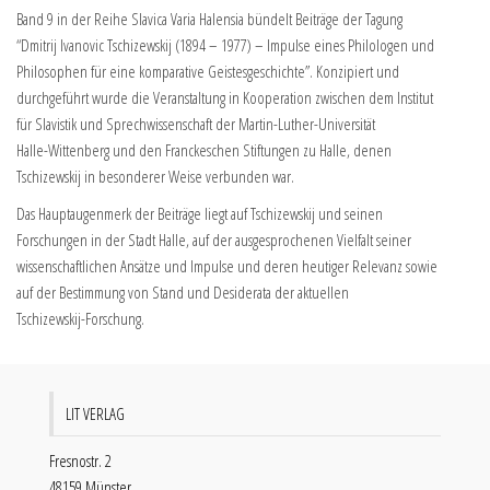
Band 9 in der Reihe Slavica Varia Halensia bündelt Beiträge der Tagung
“Dmitrij Ivanovic Tschizewskij (1894 – 1977) – Impulse eines Philologen und
Philosophen für eine komparative Geistesgeschichte”. Konzipiert und
durchgeführt wurde die Veranstaltung in Kooperation zwischen dem Institut
für Slavistik und Sprechwissenschaft der Martin-Luther-Universität
Halle-Wittenberg und den Franckeschen Stiftungen zu Halle, denen
Tschizewskij in besonderer Weise verbunden war.
Das Hauptaugenmerk der Beiträge liegt auf Tschizewskij und seinen
Forschungen in der Stadt Halle, auf der ausgesprochenen Vielfalt seiner
wissenschaftlichen Ansätze und Impulse und deren heutiger Relevanz sowie
auf der Bestimmung von Stand und Desiderata der aktuellen
Tschizewskij-Forschung.
LIT VERLAG
Fresnostr. 2
48159 Münster