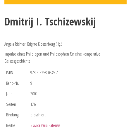
Dmitrij I. Tschizewskij
Angela Richter, Brigitte Klosterberg (Hg.)
Impulse eines Philologen und Philosophen für eine komparative
Geistesgeschichte
ISBN
978-3-8258-0845-7
Band-Nr.
9
Jahr
2009
Seiten
176
Bindung
broschiert
Reihe
Slavica Varia Halensia